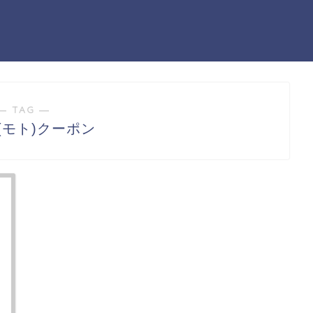
― TAG ―
(モト)クーポン