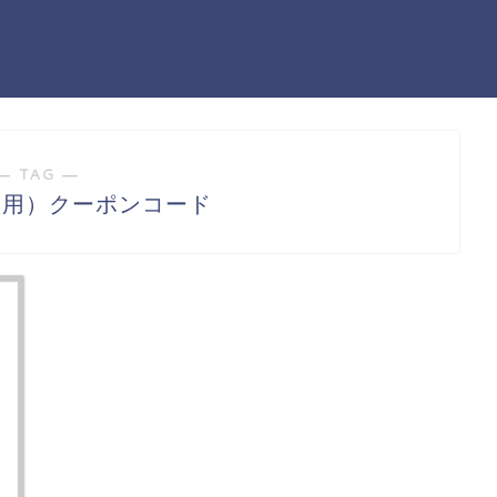
― TAG ―
犬用）クーポンコード