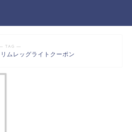
― TAG ―
スリムレッグライトクーポン