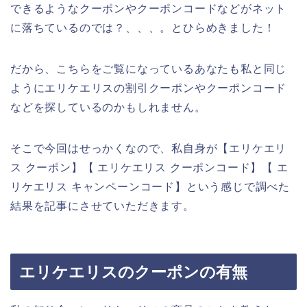
できるようなクーポンやクーポンコードなどがネット
に落ちているのでは？、、、。とひらめきました！
だから、こちらをご覧になっているあなたも私と同じ
ようにエリケエリスの割引クーポンやクーポンコード
などを探しているのかもしれません。
そこで今回はせっかくなので、私自身が【エリケエリ
ス クーポン】【 エリケエリス クーポンコード】【 エ
リケエリス キャンペーンコード】という感じで調べた
結果を記事にさせていただきます。
エリケエリスのクーポンの有無