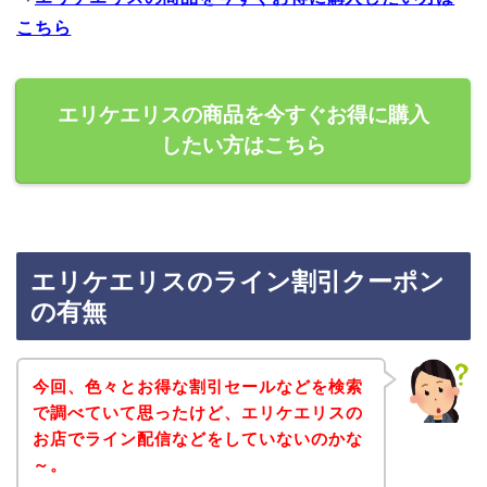
こちら
エリケエリスの商品を今すぐお得に購入
したい方はこちら
エリケエリスのライン割引クーポン
の有無
今回、色々とお得な割引セールなどを検索
で調べていて思ったけど、エリケエリスの
お店でライン配信などをしていないのかな
～。