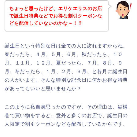
ちょっと思ったけど、エリケエリスのお店
で誕生日特典などでお得な割引クーポンな
どを配信していないのかな～！？
誕生日という特別な日は全ての人に訪れますからね。
春だったら、４月、５月、６月、秋だったら、１０
月、１１月、１２月、夏だったら、７月、８月、９
月、冬だったら、１月、２月、３月、と各月に誕生日
の人がいます。そんな特別な記念日に何かお得な特典
があってもいいと思いませんか？
このように私自身思ったのですが、その理由は、結構
巷で買い物をすると、意外と多くのお店で、誕生日の
人限定で割引クーポンなどを配布しているからです。