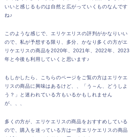
いいと感じるものは自然と広がっていくものなんです
ね♪
このような感じで、エリケエリスの評判がかなりいい
ので、私が予想する限り、多分、かなり多くの方がエ
リケエリスの商品を2020年、2021年、2022年、2023
年と今後も利用していくと思います♪
もしかしたら、こちらのページをご覧の方はエリケエ
リスの商品に興味はあるけど、、「う～ん、どうしよ
う？」と迷われている方もいるかもしれません
が、、、
多くの方が、エリケエリスの商品をおすすめしている
ので、購入を迷っている方は一度エリケエリスの商品