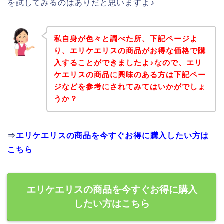
を試してみるのはありだと思いますよ♪
私自身が色々と調べた所、下記ページよ
り、エリケエリスの商品がお得な価格で購
入することができましたよ♪なので、エリ
ケエリスの商品に興味のある方は下記ペー
ジなどを参考にされてみてはいかがでしょ
うか？
⇒
エリケエリスの商品を今すぐお得に購入したい方は
こちら
エリケエリスの商品を今すぐお得に購入
したい方はこちら