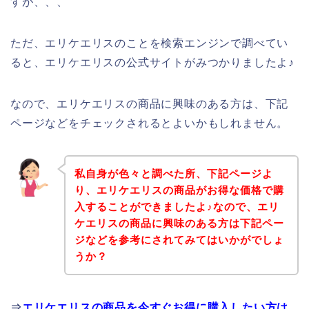
すが、、、
ただ、エリケエリスのことを検索エンジンで調べてい
ると、エリケエリスの公式サイトがみつかりましたよ♪
なので、エリケエリスの商品に興味のある方は、下記
ページなどをチェックされるとよいかもしれません。
私自身が色々と調べた所、下記ページよ
り、エリケエリスの商品がお得な価格で購
入することができましたよ♪なので、エリ
ケエリスの商品に興味のある方は下記ペー
ジなどを参考にされてみてはいかがでしょ
うか？
⇒
エリケエリスの商品を今すぐお得に購入したい方は