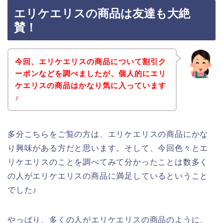
エリケエリスの商品は友達も大絶
賛！
今回、エリケエリスの商品について割引ク
ーポンなどを調べましたが、個人的にエリ
ケエリスの商品はかなり気に入っています
♪
多分こちらをご覧の方は、エリケエリスの商品にかな
り興味がある方だと思います。そして、今回色々とエ
リケエリスのことを調べてみて分かったことは数多く
の人がエリケエリスの商品に満足しているということ
でした♪
やっぱり、多くの人がエリケエリスの商品のように、