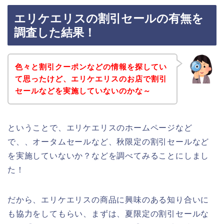
エリケエリスの割引セールの有無を
調査した結果！
色々と割引クーポンなどの情報を探してい
て思ったけど、エリケエリスのお店で割引
セールなどを実施していないのかな～
ということで、エリケエリスのホームページなど
で、、オータムセールなど、秋限定の割引セールなど
を実施していないか？などを調べてみることにしまし
た！
だから、エリケエリスの商品に興味のある知り合いに
も協力をしてもらい、まずは、夏限定の割引セールな