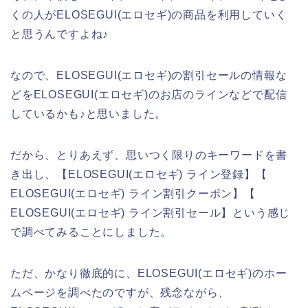
くの人がELOSEGUI(エロセギ)の商品を利用していく
と思うんですよね♪
なので、ELOSEGUI(エロセギ)の割引セールの情報な
どをELOSEGUI(エロセギ)のお店のラインなどで配信
しているかも♪と思いました。
だから、とりあえず、思いつく限りのキーワードを書
き出し、【ELOSEGUI(エロセギ) ライン登録】【
ELOSEGUI(エロセギ) ライン割引クーポン】【
ELOSEGUI(エロセギ) ライン割引セール】という感じ
で調べてみることにしました。
ただ、かなり徹底的に、ELOSEGUI(エロセギ)のホー
ムページを調べたのですが、残念ながら、