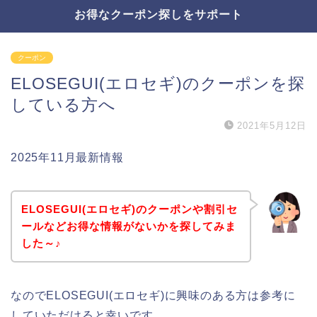
お得なクーポン探しをサポート
クーポン
ELOSEGUI(エロセギ)のクーポンを探
している方へ
2021年5月12日
2025年11月最新情報
ELOSEGUI(エロセギ)のクーポンや割引セ
ールなどお得な情報がないかを探してみま
した～♪
なのでELOSEGUI(エロセギ)に興味のある方は参考に
していただけると幸いです。