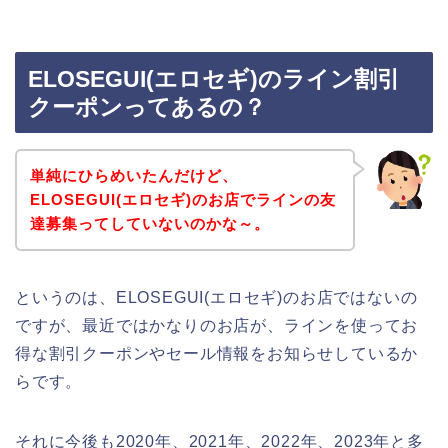
ELOSEGUI(エロセギ)のライン割引
クーポンってあるの？
単純にひらめいたんだけど、
ELOSEGUI(エロセギ)のお店でラインの友
達募集ってしていないのかな～。
というのは、ELOSEGUI(エロセギ)のお店ではないの
ですが、最近ではかなりのお店が、ラインを使ってお
得な割引クーポンやセール情報をお知らせしているか
らです。
それに今後も2020年、2021年、2022年、2023年と多