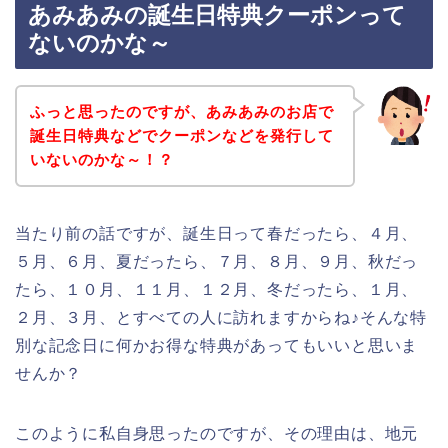
あみあみの誕生日特典クーポンって
ないのかな～
ふっと思ったのですが、あみあみのお店で
誕生日特典などでクーポンなどを発行して
いないのかな～！？
当たり前の話ですが、誕生日って春だったら、４月、
５月、６月、夏だったら、７月、８月、９月、秋だっ
たら、１０月、１１月、１２月、冬だったら、１月、
２月、３月、とすべての人に訪れますからね♪そんな特
別な記念日に何かお得な特典があってもいいと思いま
せんか？
このように私自身思ったのですが、その理由は、地元