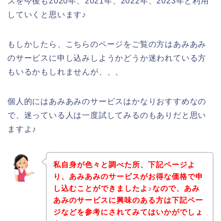
スを今後も2020年、2021年、2022年、2023年と利用
していくと思います♪
もしかしたら、こちらのページをご覧の方はあみあみ
のサービスに申し込みしようかどうか迷われている方
もいるかもしれませんが、、、
個人的にはあみあみのサービスはかなりおすすめなの
で、迷っている人は一度試してみるのもありだと思い
ますよ♪
私自身が色々と調べた所、下記ページよ
り、あみあみのサービスがお得な価格で申
し込むことができましたよ♪なので、あみ
あみのサービスに興味のある方は下記ペー
ジなどを参考にされてみてはいかがでしょ