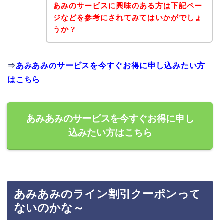
あみのサービスに興味のある方は下記ペー
ジなどを参考にされてみてはいかがでしょ
うか？
⇒
あみあみのサービスを今すぐお得に申し込みたい方
はこちら
あみあみのサービスを今すぐお得に申し
込みたい方はこちら
あみあみのライン割引クーポンって
ないのかな～