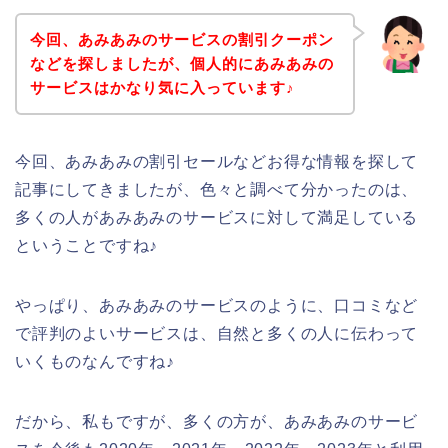
今回、あみあみのサービスの割引クーポン
などを探しましたが、個人的にあみあみの
サービスはかなり気に入っています♪
今回、あみあみの割引セールなどお得な情報を探して
記事にしてきましたが、色々と調べて分かったのは、
多くの人があみあみのサービスに対して満足している
ということですね♪
やっぱり、あみあみのサービスのように、口コミなど
で評判のよいサービスは、自然と多くの人に伝わって
いくものなんですね♪
だから、私もですが、多くの方が、あみあみのサービ