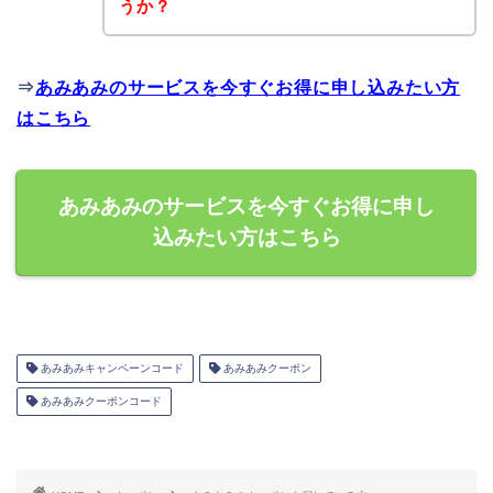
うか？
⇒
あみあみのサービスを今すぐお得に申し込みたい方
はこちら
あみあみのサービスを今すぐお得に申し
込みたい方はこちら
あみあみキャンペーンコード
あみあみクーポン
あみあみクーポンコード