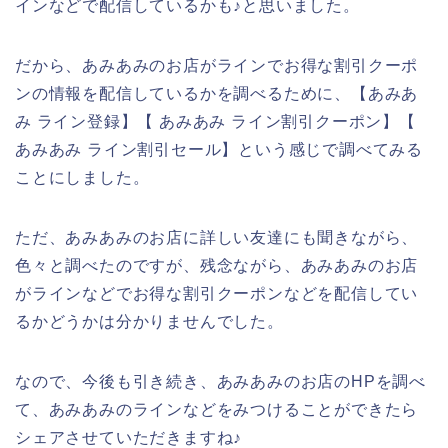
インなどで配信しているかも♪と思いました。
だから、あみあみのお店がラインでお得な割引クーポ
ンの情報を配信しているかを調べるために、【あみあ
み ライン登録】【 あみあみ ライン割引クーポン】【
あみあみ ライン割引セール】という感じで調べてみる
ことにしました。
ただ、あみあみのお店に詳しい友達にも聞きながら、
色々と調べたのですが、残念ながら、あみあみのお店
がラインなどでお得な割引クーポンなどを配信してい
るかどうかは分かりませんでした。
なので、今後も引き続き、あみあみのお店のHPを調べ
て、あみあみのラインなどをみつけることができたら
シェアさせていただきますね♪