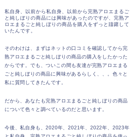
私自身、以前から私自身、以前から完熟アロエまるご
と純しぼりの商品には興味があったのですが、完熟ア
ロエまるごと純しぼりの商品を購入をずっと躊躇して
いたんです。
そのわけは、まずはネットの口コミを確認してから完
熟アロエまるごと純しぼりの商品の購入をしたかった
からです。でも、ついこの間も友達が完熟アロエまる
ごと純しぼりの商品に興味があるらしく、、。色々と
私に質問してきたんです。
だから、あなたも完熟アロエまるごと純しぼりの商品
について色々と調べているのだと思います。
今後、私自身も、2020年、2021年、2022年、2023年
と私自身、完熟アロエまるごと純しぼりの商品を使っ