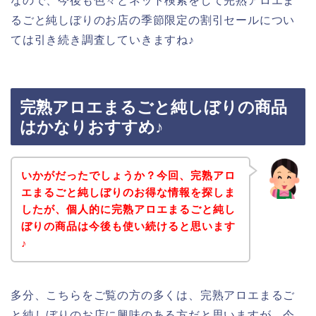
なので、今後も色々とネット検索をして完熟アロエま
るごと純しぼりのお店の季節限定の割引セールについ
ては引き続き調査していきますね♪
完熟アロエまるごと純しぼりの商品
はかなりおすすめ♪
いかがだったでしょうか？今回、完熟アロ
エまるごと純しぼりのお得な情報を探しま
したが、個人的に完熟アロエまるごと純し
ぼりの商品は今後も使い続けると思います
♪
多分、こちらをご覧の方の多くは、完熟アロエまるご
と純しぼりのお店に興味のある方だと思いますが、今