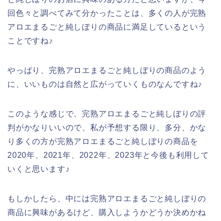
回色々と調べてみて分かったことは、多くの人が完熟
アロエまるごと純しぼりの商品に満足しているという
ことですね♪
やっぱり、完熟アロエまるごと純しぼりの商品のよう
に、いいものは自然と広がっていくものなんですね♪
このような感じで、完熟アロエまるごと純しぼりの評
判がかなりいいので、私が予想する限り、多分、かな
り多くの方が完熟アロエまるごと純しぼりの商品を
2020年、2021年、2022年、2023年と今後も利用して
いくと思います♪
もしかしたら、中には完熟アロエまるごと純しぼりの
商品に興味があるけど、購入しようかどうか決めかね