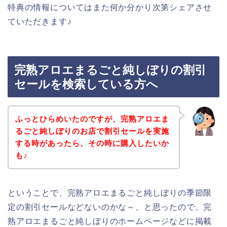
特典の情報についてはまた何か分かり次第シェアさせ
ていただきます♪
完熟アロエまるごと純しぼりの割引
セールを検索している方へ
ふっとひらめいたのですが、完熟アロエま
るごと純しぼりのお店で割引セールを実施
する時があったら、その時に購入したいか
も♪
ということで、完熟アロエまるごと純しぼりの季節限
定の割引セールなどないのかな～、と思ったので、完
熟アロエまるごと純しぼりのホームページなどに掲載