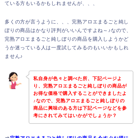
ている方もいるかもしれませんが、、、
多くの方が言うように、、、完熟アロエまるごと純し
ぼりの商品はかなり評判がいいんですよね～♪なので、
完熟アロエまるごと純しぼりの商品を購入しようかど
うか迷っている人は一度試してみるのもいいかもしれ
ません♪
私自身が色々と調べた所、下記ページよ
り、完熟アロエまるごと純しぼりの商品が
お得な価格で購入することができましたよ
♪なので、完熟アロエまるごと純しぼりの
商品に興味のある方は下記ページなどを参
考にされてみてはいかがでしょうか？