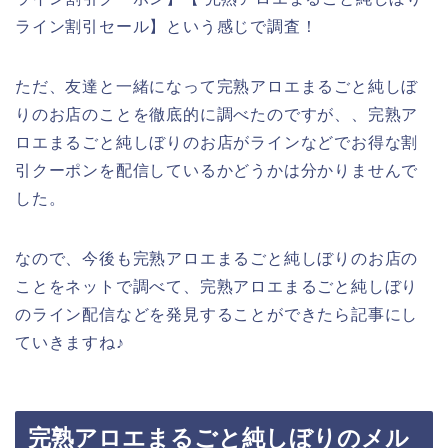
ライン割引セール】という感じで調査！
ただ、友達と一緒になって完熟アロエまるごと純しぼ
りのお店のことを徹底的に調べたのですが、、完熟ア
ロエまるごと純しぼりのお店がラインなどでお得な割
引クーポンを配信しているかどうかは分かりませんで
した。
なので、今後も完熟アロエまるごと純しぼりのお店の
ことをネットで調べて、完熟アロエまるごと純しぼり
のライン配信などを発見することができたら記事にし
ていきますね♪
完熟アロエまるごと純しぼりのメル