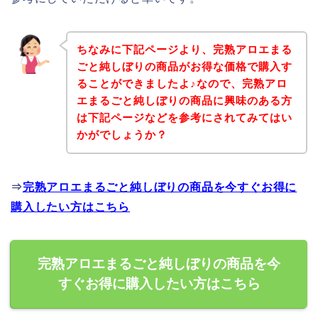
ちなみに下記ページより、完熟アロエまる
ごと純しぼりの商品がお得な価格で購入す
ることができましたよ♪なので、完熟アロ
エまるごと純しぼりの商品に興味のある方
は下記ページなどを参考にされてみてはい
かがでしょうか？
⇒
完熟アロエまるごと純しぼりの商品を今すぐお得に
購入したい方はこちら
完熟アロエまるごと純しぼりの商品を今
すぐお得に購入したい方はこちら