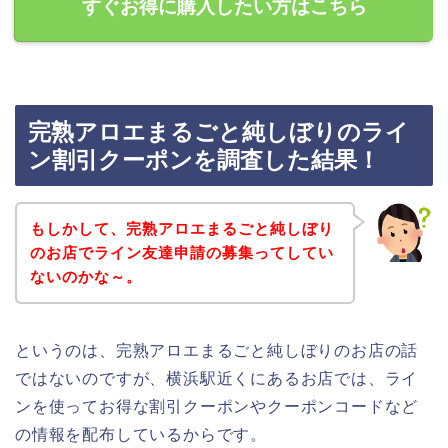
すぐお得に購入したい方はこちら
完熟アロエまるごと純しぼりのライ
ン割引クーポンを調査した結果！
もしかして、完熟アロエまるごと純しぼり
のお店でライン友達申請の募集ってしてい
ないのかな～。
というのは、完熟アロエまるごと純しぼりのお店の話
ではないのですが、横浜駅近くにあるお店では、ライ
ンを使ってお得な割引クーポンやクーポンコードなど
の情報を配布しているからです。