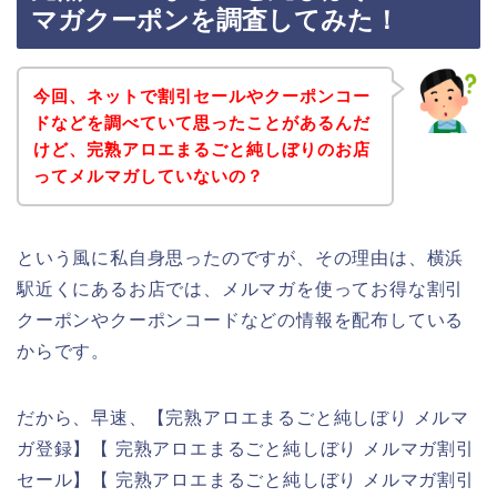
マガクーポンを調査してみた！
今回、ネットで割引セールやクーポンコー
ドなどを調べていて思ったことがあるんだ
けど、完熟アロエまるごと純しぼりのお店
ってメルマガしていないの？
という風に私自身思ったのですが、その理由は、横浜
駅近くにあるお店では、メルマガを使ってお得な割引
クーポンやクーポンコードなどの情報を配布している
からです。
だから、早速、【完熟アロエまるごと純しぼり メルマ
ガ登録】【 完熟アロエまるごと純しぼり メルマガ割引
セール】【 完熟アロエまるごと純しぼり メルマガ割引