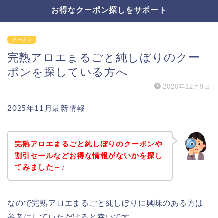
お得なクーポン探しをサポート
クーポン
完熟アロエまるごと純しぼりのクー
ポンを探している方へ
2020年12月9日
2025年11月最新情報
完熟アロエまるごと純しぼりのクーポンや
割引セールなどお得な情報がないかを探し
てみました～♪
なので完熟アロエまるごと純しぼりに興味のある方は
参考にしていただけると幸いです。