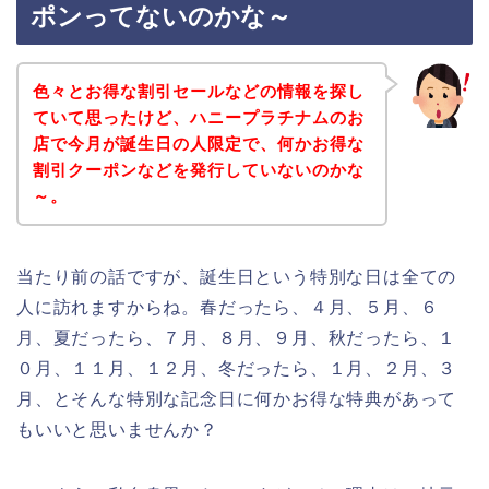
ポンってないのかな～
色々とお得な割引セールなどの情報を探し
ていて思ったけど、ハニープラチナムのお
店で今月が誕生日の人限定で、何かお得な
割引クーポンなどを発行していないのかな
～。
当たり前の話ですが、誕生日という特別な日は全ての
人に訪れますからね。春だったら、４月、５月、６
月、夏だったら、７月、８月、９月、秋だったら、１
０月、１１月、１２月、冬だったら、１月、２月、３
月、とそんな特別な記念日に何かお得な特典があって
もいいと思いませんか？