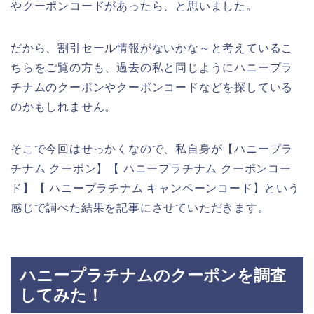
やクーポンコードがあったら、と思いました。
だから、割引セール情報がないかな～と考えているこ
ちらをご覧の方も、過去の私と同じようにハニープラ
チナムのクーポンやクーポンコードなどを探している
のかもしれません。
そこで今回はせっかくなので、私自身が【ハニープラ
チナム クーポン】【 ハニープラチナム クーポンコー
ド】【 ハニープラチナム キャンペーンコード】という
感じで調べた結果を記事にさせていただきます。
ハニープラチナムのクーポンを調査
してみた！