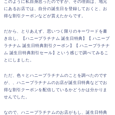
このように私自身思ったのですが、その理由は、地元
にあるお店では、自分の誕生日を登録しておくと、お
得な割引クーポンなどが貰えたからです。
だから、とりあえず、思いつく限りのキーワードを書
き出し、【ハニープラチナム 誕生日特典】【 ハニープ
ラチナム 誕生日特典割引クーポン】【 ハニープラチナ
ム 誕生日特典割引セール】という感じで調べてみるこ
とにしました。
ただ、色々とハニープラチナムのことを調べたのです
が、、ハニープラチナムのお店が誕生日特典などでお
得な割引クーポンを配信しているかどうかは分かりま
せんでした。
なので、ハニープラチナムのお店がもし、誕生日特典