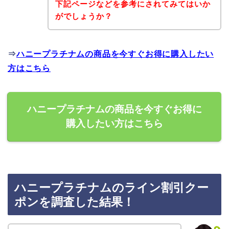
下記ページなどを参考にされてみてはいか
がでしょうか？
⇒
ハニープラチナムの商品を今すぐお得に購入したい
方はこちら
ハニープラチナムの商品を今すぐお得に
購入したい方はこちら
ハニープラチナムのライン割引クー
ポンを調査した結果！