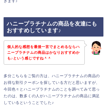
きます♪
ハニープラチナムの商品を友達にも
おすすめしています♪
個人的な感想を最後一言でまとめるならハ
ニープラチナムの商品はかなりおすすめか
も♪という感じですね＾＾
多分こちらをご覧の方は、ハニープラチナムの商品の
お得な割引クーポンを探している方だと思いますが、
今回色々とハニープラチナムのことを調べてみて思っ
たのは、数多くの人がハニープラチナムの商品に満足
しているということでした♪