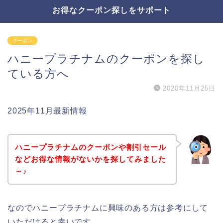
お得なクーポン探しをサポート
クーポン
ハニープラチナムのクーポンを探し
ている方へ
2020年11月25日
2025年11月最新情報
ハニープラチナムのクーポンや割引セール
などお得な情報がないかを探してみました
～♪
なのでハニープラチナムに興味のある方は参考にして
いただけると幸いです。