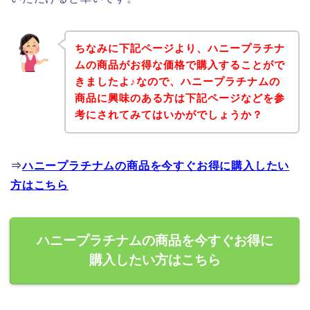
ちなみに下記ページより、ハニープラチナ
ムの商品がお得な価格で購入することがで
きましたよ♪なので、ハニープラチナムの
商品に興味のある方は下記ページなどを参
考にされてみてはいかがでしょうか？
⇒
ハニープラチナムの商品を今すぐお得に購入したい
方はこちら
ハニープラチナムの商品を今すぐお得に
購入したい方はこちら